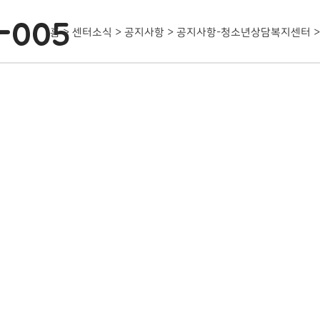
-005
홈
>
센터소식
>
공지사항
>
공지사항-청소년상담복지센터
>